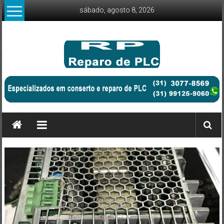
Skip
sábado, agosto 8, 2026
to
content
Conserto
e
reparo
em
eletrônica
de
PLC
e
CLP