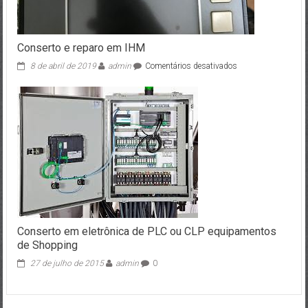
Conserto e reparo em IHM
8 de abril de 2019
admin
Comentários desativados
em
Conserto
e
reparo
em
IHM
Conserto em eletrônica de PLC ou CLP equipamentos
de Shopping
27 de julho de 2015
admin
0