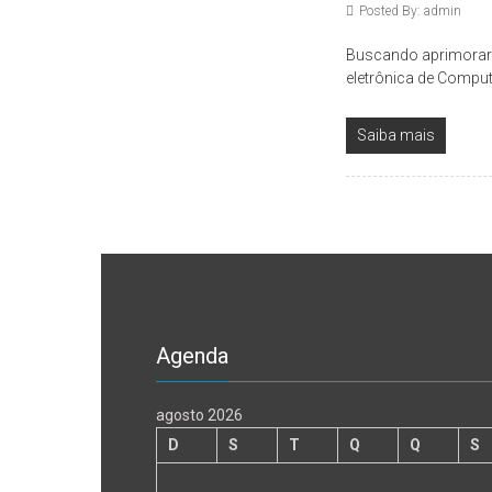
Posted By: admin
Buscando aprimorar
eletrônica de Compu
Saiba mais
Agenda
agosto 2026
D
S
T
Q
Q
S