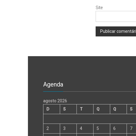
Site
Agenda
agosto 2026
D
S
T
Q
Q
S
2
3
4
5
6
7