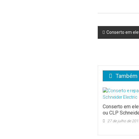
Post
Conserto em ele
navigation
Também p
Conserto em ele
ou CLP Schneider
27 de julho de 201