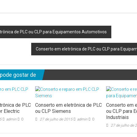
trônica de PLC ou CLP para Equipamentos Automotivos
Conserto em eletrônica de PLC ou CLP para Equipame
ode gostar de
trônica de PLC
Conserto em eletrônica de PLC
Conserto em e
 Electric
ou CLP Siemens
ou CLP para 
Industriais
5
admin
0
27 de julho de 2015
admin
0
27 de julho de 