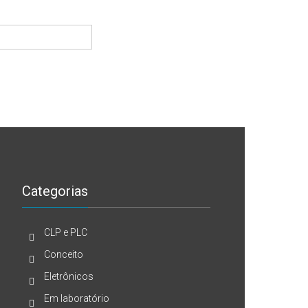
Categorias
CLP e PLC
Conceito
Eletrônicos
Em laboratório