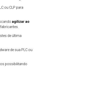
LC ou CLP para
uscando
agilizar ao
fabricantes.
stes de última
rdware de sua PLC ou
os possibilitando